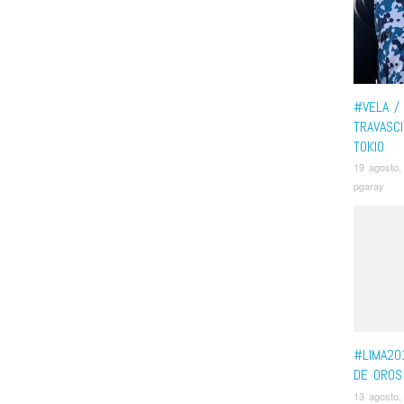
#VELA / 
TRAVASCI
TOKIO
19 agosto,
pgaray
#LIMA201
DE OROS
13 agosto,