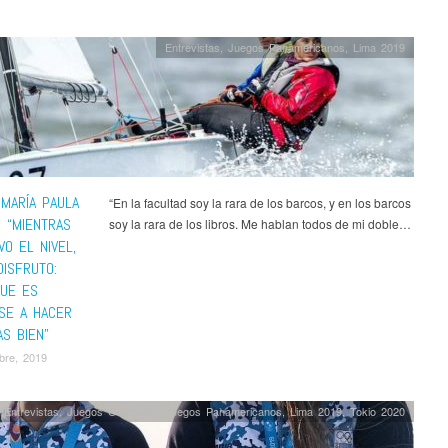
Entrevistas
,
Juegos Panamericanos
,
Lima 2019
 MARÍA PAULA
“En la facultad soy la rara de los barcos, y en los barcos
: “MIENTRAS
soy la rara de los libros. Me hablan todos de mi doble…
O EL NIVEL,
DISFRUTO:
QUE ES
SE A HACER
S BIEN”
bre, 2019
Entrevistas
,
Juegos Olímpicos
,
Juegos Panamericanos
,
Lima 2019
,
Tokio 2020