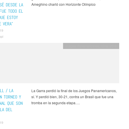
SÉ DESDE LA
Ameghino charló con Horizonte Olímpico
 FUE TODO EL
QUE ESTOY
E VERA”
019
pi
Juegos Panamericanos
,
Lima 2019
LL / LA
La Garra perdió la final de los Juegos Panamericanos,
UN TORNEO Y
sí. Y perdió bien, 30-21, contra un Brasil que fue una
INAL QUE SON
tromba en la segunda etapa….
LLA DEL
019