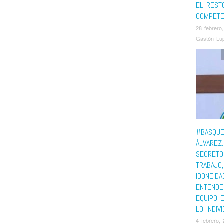
EL REST
COMPETE
28 febrero
Gastón Lup
#BASQUE
ÁLVAREZ:
SECRETO
TRABAJO,
IDONEIDA
ENTENDE
EQUIPO 
LO INDIV
4 febrero,