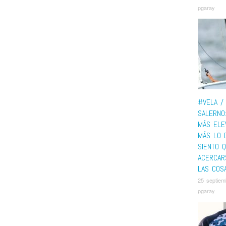
pgaray
#VELA /
SALERNO
MÁS ELEV
MÁS LO 
SIENTO 
ACERCAR
LAS COSA
25 septiem
pgaray