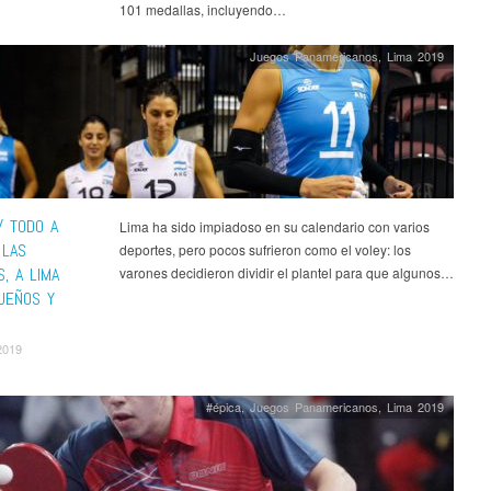
101 medallas, incluyendo…
Juegos Panamericanos
,
Lima 2019
/ TODO A
Lima ha sido impiadoso en su calendario con varios
 LAS
deportes, pero pocos sufrieron como el voley: los
, A LIMA
varones decidieron dividir el plantel para que algunos…
UEÑOS Y
2019
#épica
,
Juegos Panamericanos
,
Lima 2019