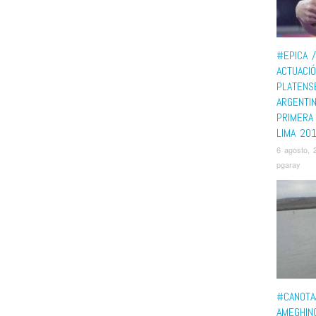
#EPICA /
ACTUACI
PLATENS
ARGENTI
PRIMERA
LIMA 20
6 agosto, 
pgaray
#CANOTA
AMEGHINO