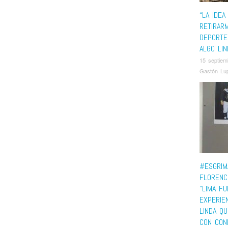
“LA IDEA
RETIRAR
DEPORTE
ALGO LIN
15 septiem
Gastón Lup
#ESGRIM
FLORENCI
“LIMA FU
EXPERIEN
LINDA Q
CON CON