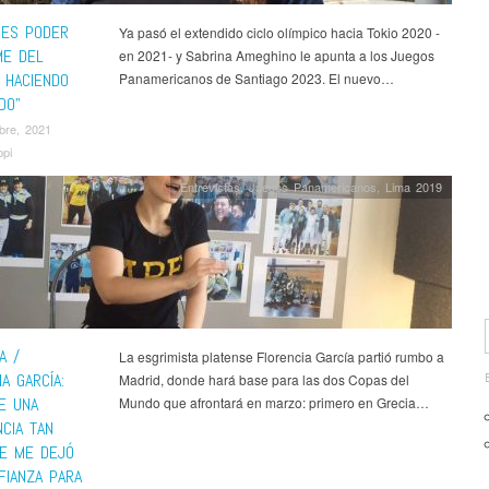
 ES PODER
Ya pasó el extendido ciclo olímpico hacia Tokio 2020 -
ME DEL
en 2021- y Sabrina Ameghino le apunta a los Juegos
 HACIENDO
Panamericanos de Santiago 2023. El nuevo…
DO”
bre, 2021
pi
Entrevistas
,
Juegos Panamericanos
,
Lima 2019
A /
La esgrimista platense Florencia García partió rumbo a
A GARCÍA:
Madrid, donde hará base para las dos Copas del
E UNA
Mundo que afrontará en marzo: primero en Grecia…
CIA TAN
UE ME DEJÓ
FIANZA PARA