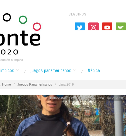
SEGUINOS!
twitter
instagram
youtube
spotify
yección olímpica
límpicos
juegos panamericanos
#épica
:
Home
/
Juegos Panamericanos
/
Lima 2019
Entrevistas
,
Lima 2019
,
Paris 2024
,
Tokio 2020