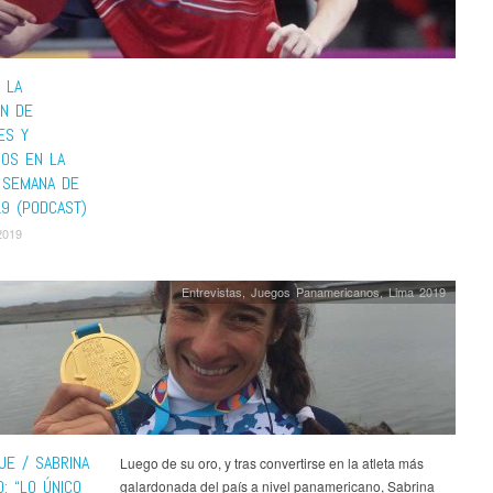
 LA
ÓN DE
ES Y
NOS EN LA
 SEMANA DE
19 (PODCAST)
2019
Entrevistas
,
Juegos Panamericanos
,
Lima 2019
JE / SABRINA
Luego de su oro, y tras convertirse en la atleta más
: “LO ÚNICO
galardonada del país a nivel panamericano, Sabrina