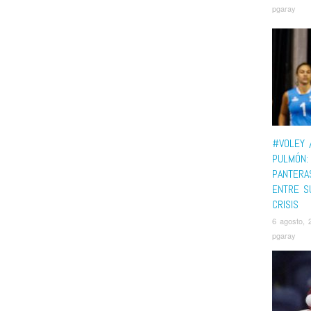
pgaray
#VOLEY 
PULMÓN:
PANTERAS
ENTRE S
CRISIS
6 agosto, 
pgaray