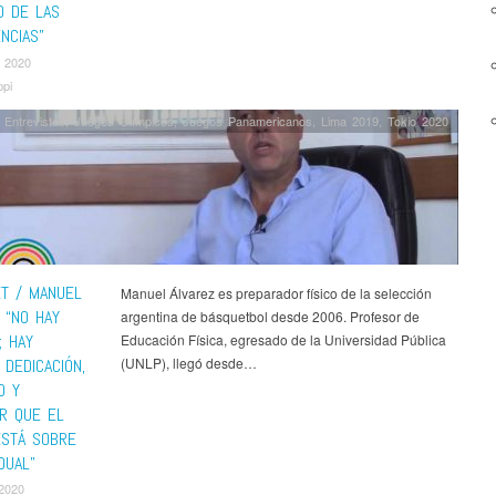
O DE LAS
NCIAS”
, 2020
pi
Entrevistas
,
Juegos Olímpicos
,
Juegos Panamericanos
,
Lima 2019
,
Tokio 2020
T / MANUEL
Manuel Álvarez es preparador físico de la selección
 “NO HAY
argentina de básquetbol desde 2006. Profesor de
; HAY
Educación Física, egresado de la Universidad Pública
(UNLP), llegó desde…
 DEDICACIÓN,
D Y
R QUE EL
ESTÁ SOBRE
IDUAL”
 2020