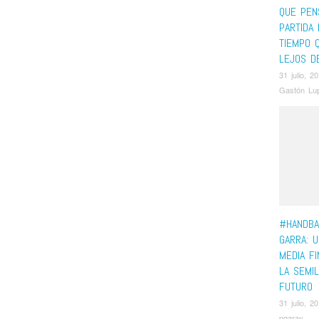
QUE PEN
PARTIDA
TIEMPO 
LEJOS D
31 julio, 2
Gastón Lup
#HANDBA
GARRA: 
MEDIA F
LA SEMI
FUTURO
31 julio, 2
pgaray