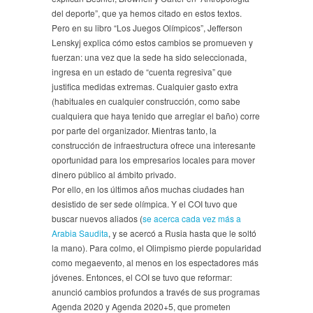
del deporte”, que ya hemos citado en estos textos.
Pero en su libro “Los Juegos Olímpicos”, Jefferson
Lenskyj explica cómo estos cambios se promueven y
fuerzan: una vez que la sede ha sido seleccionada,
ingresa en un estado de “cuenta regresiva” que
justifica medidas extremas. Cualquier gasto extra
(habituales en cualquier construcción, como sabe
cualquiera que haya tenido que arreglar el baño) corre
por parte del organizador. Mientras tanto, la
construcción de infraestructura ofrece una interesante
oportunidad para los empresarios locales para mover
dinero público al ámbito privado.
Por ello, en los últimos años muchas ciudades han
desistido de ser sede olímpica. Y el COI tuvo que
buscar nuevos aliados (
se acerca cada vez más a
Arabia Saudita
, y se acercó a Rusia hasta que le soltó
la mano). Para colmo, el Olimpismo pierde popularidad
como megaevento, al menos en los espectadores más
jóvenes. Entonces, el COI se tuvo que reformar:
anunció cambios profundos a través de sus programas
Agenda 2020 y Agenda 2020+5, que prometen