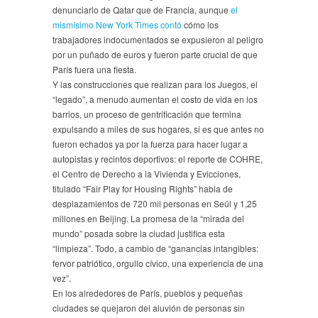
denunciarlo de Qatar que de Francia, aunque
el
mismísimo New York Times contó
cómo los
trabajadores indocumentados se expusieron al peligro
por un puñado de euros y fueron parte crucial de que
París fuera una fiesta.
Y las construcciones que realizan para los Juegos, el
“legado”, a menudo aumentan el costo de vida en los
barrios, un proceso de gentrificación que termina
expulsando a miles de sus hogares, si es que antes no
fueron echados ya por la fuerza para hacer lugar a
autopistas y recintos deportivos: el reporte de COHRE,
el Centro de Derecho a la Vivienda y Evicciones,
titulado “Fair Play for Housing Rights” habla de
desplazamientos de 720 mil personas en Seúl y 1,25
millones en Beijing. La promesa de la “mirada del
mundo” posada sobre la ciudad justifica esta
“limpieza”. Todo, a cambio de “ganancias intangibles:
fervor patriótico, orgullo cívico, una experiencia de una
vez”.
En los alrededores de París, pueblos y pequeñas
ciudades se quejaron del aluvión de personas sin