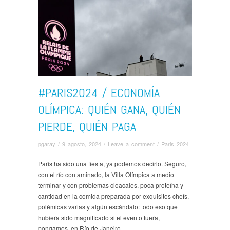
#PARIS2024 / ECONOMÍA
OLÍMPICA: QUIÉN GANA, QUIÉN
PIERDE, QUIÉN PAGA
pgaray
/
9 agosto, 2024
/
Leave a comment
/
Paris 2024
París ha sido una fiesta, ya podemos decirlo. Seguro,
con el río contaminado, la Villa Olímpica a medio
terminar y con problemas cloacales, poca proteína y
cantidad en la comida preparada por exquisitos chefs,
polémicas varias y algún escándalo: todo eso que
hubiera sido magnificado si el evento fuera,
pongamos, en Río de Janeiro.