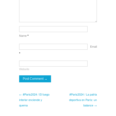
Name
*
Email
*
Website
← #Paris2024 / El fuego
#Paris2024 / La patria
interior enciende y
deportiva en París: un
quema
balance →