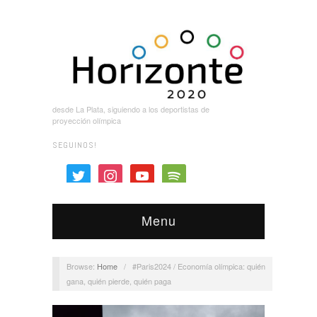
desde La Plata, siguiendo a los deportistas de
proyección olímpica
SEGUINOS!
twitter
instagram
youtube
spotify
Menu
Browse:
Home
/
#Paris2024 / Economía olímpica: quién
gana, quién pierde, quién paga