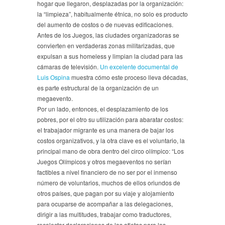
hogar que llegaron, desplazadas por la organización:
la “limpieza”, habitualmente étnica, no solo es producto
del aumento de costos o de nuevas edificaciones.
Antes de los Juegos, las ciudades organizadoras se
convierten en verdaderas zonas militarizadas, que
expulsan a sus homeless y limpian la ciudad para las
cámaras de televisión.
Un excelente documental de
Luis Ospina
muestra cómo este proceso lleva décadas,
es parte estructural de la organización de un
megaevento.
Por un lado, entonces, el desplazamiento de los
pobres, por el otro su utilización para abaratar costos:
el trabajador migrante es una manera de bajar los
costos organizativos, y la otra clave es el voluntario, la
principal mano de obra dentro del circo olímpico: “Los
Juegos Olímpicos y otros megaeventos no serían
factibles a nivel financiero de no ser por el inmenso
número de voluntarios, muchos de ellos oriundos de
otros países, que pagan por su viaje y alojamiento
para ocuparse de acompañar a las delegaciones,
dirigir a las multitudes, trabajar como traductores,
recolectar declaraciones de los atletas para los