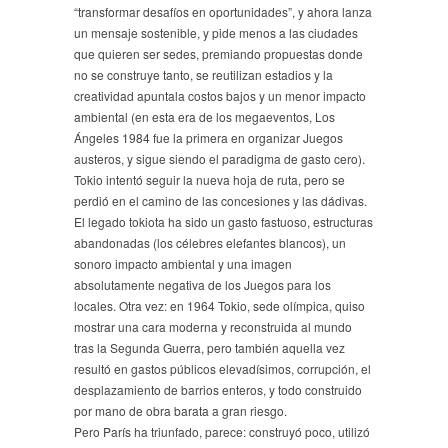
“transformar desafíos en oportunidades”, y ahora lanza
un mensaje sostenible, y pide menos a las ciudades
que quieren ser sedes, premiando propuestas donde
no se construye tanto, se reutilizan estadios y la
creatividad apuntala costos bajos y un menor impacto
ambiental (en esta era de los megaeventos, Los
Ángeles 1984 fue la primera en organizar Juegos
austeros, y sigue siendo el paradigma de gasto cero).
Tokio intentó seguir la nueva hoja de ruta, pero se
perdió en el camino de las concesiones y las dádivas.
El legado tokiota ha sido un gasto fastuoso, estructuras
abandonadas (los célebres elefantes blancos), un
sonoro impacto ambiental y una imagen
absolutamente negativa de los Juegos para los
locales. Otra vez: en 1964 Tokio, sede olímpica, quiso
mostrar una cara moderna y reconstruida al mundo
tras la Segunda Guerra, pero también aquella vez
resultó en gastos públicos elevadísimos, corrupción, el
desplazamiento de barrios enteros, y todo construido
por mano de obra barata a gran riesgo.
Pero París ha triunfado, parece: construyó poco, utilizó