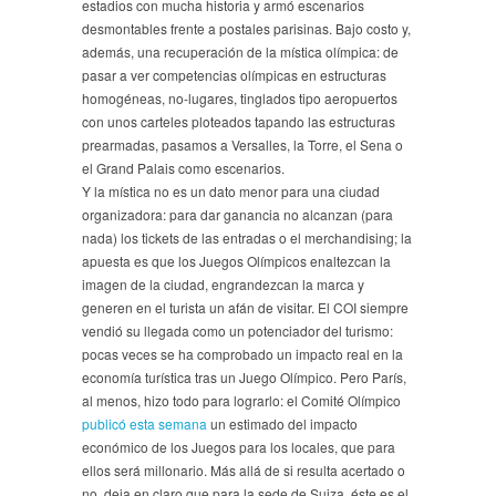
estadios con mucha historia y armó escenarios
desmontables frente a postales parisinas. Bajo costo y,
además, una recuperación de la mística olímpica: de
pasar a ver competencias olímpicas en estructuras
homogéneas, no-lugares, tinglados tipo aeropuertos
con unos carteles ploteados tapando las estructuras
prearmadas, pasamos a Versalles, la Torre, el Sena o
el Grand Palais como escenarios.
Y la mística no es un dato menor para una ciudad
organizadora: para dar ganancia no alcanzan (para
nada) los tickets de las entradas o el merchandising; la
apuesta es que los Juegos Olímpicos enaltezcan la
imagen de la ciudad, engrandezcan la marca y
generen en el turista un afán de visitar. El COI siempre
vendió su llegada como un potenciador del turismo:
pocas veces se ha comprobado un impacto real en la
economía turística tras un Juego Olímpico. Pero París,
al menos, hizo todo para lograrlo: el Comité Olímpico
publicó esta semana
un estimado del impacto
económico de los Juegos para los locales, que para
ellos será millonario. Más allá de si resulta acertado o
no, deja en claro que para la sede de Suiza, éste es el