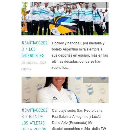
Santiago 2023
#SANTIAGO202
Hockey y handball, por medalla y
3 / LOS
boleto Argentina mira siempre a
IMPERDIBLES
sus deportes en equipo, más en las
últimas décadas, donde se han
20 octubre, 2023
vuelto los…
pgaray
Santiago 2023
#SANTIAGO202
Canotaje sede: San Pedro de la
3 / GUÍA DE
Paz Sabrina Ameghino y Lucía
LOS ATLETAS
Dalto Aziz (Ensenada) IG
@sabri.ameghino y @lu_dalto TW
DE LA REGIÓN