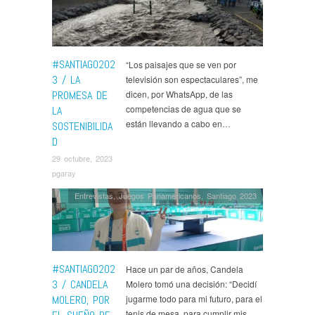
#SANTIAGO202
“Los paisajes que se ven por
3 / LA
televisión son espectaculares”, me
PROMESA DE
dicen, por WhatsApp, de las
competencias de agua que se
LA
están llevando a cabo en…
SOSTENIBILIDA
D
29 octubre, 2023
pgaray
Entrevistas
,
Juegos Panamericanos
,
Santiago 2023
#SANTIAGO202
Hace un par de años, Candela
3 / CANDELA
Molero tomó una decisión: “Decidí
MOLERO, POR
jugarme todo para mi futuro, para el
tenis de mesa, para cumplir mis