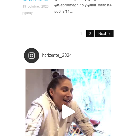
@SabriAmeghino y @luli_dalto K4
19 octubre, 2023
500 3/11…
pgaray
1
2
Next →
horizonte_2024