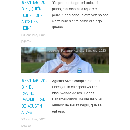
#SANTIAGO202
“Se prende fuego, mi pelo, mi
3 / ¿QUIÉN
piano, mis discosLa ropa y el
QUIERE SER
perroPuede ser que otra vez no sea
ciertoPero siento como el fuego
AGOSTINA
quema…
HEIN?
23 octubre, 2023
pgaray
Juegos Panamericanos
,
Santiago 2023
#SANTIAGO202
Agustín Alves compite mañana
3 / EL
lunes, en la categoría +80 del
CAMINO
#taekwondo de los Juegos
Panamericanos. Desde las 9, el
PANAMERICANO
oriundo de Berazategui, que se
DE AGUSTÍN
entrena…
ALVES
22 octubre, 2023
pgaray