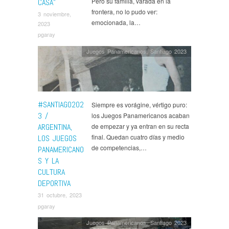
Pero su familia, varada en la
CASA”
frontera, no lo pudo ver:
3 noviembre,
emocionada, la…
2023
pgaray
Juegos Panamericanos
,
Santiago 2023
#SANTIAGO202
Siempre es vorágine, vértigo puro:
3 /
los Juegos Panamericanos acaban
ARGENTINA,
de empezar y ya entran en su recta
final. Quedan cuatro días y medio
LOS JUEGOS
de competencias,…
PANAMERICANO
S Y LA
CULTURA
DEPORTIVA
31 octubre, 2023
pgaray
Juegos Panamericanos
,
Santiago 2023