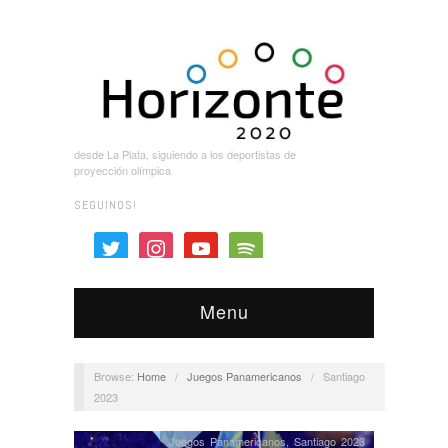
desde La Plata, siguiendo a los deportistas de
proyección olímpica
SEGUINOS!
twitter
instagram
youtube
spotify
Menu
Browse:
Home
/
Juegos Panamericanos
/
Santiago
2023
Juegos Panamericanos
,
Santiago 2023