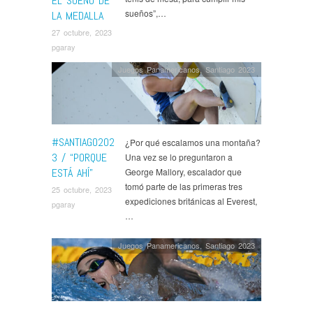
EL SUEÑO DE
sueños”,…
LA MEDALLA
27 octubre, 2023
pgaray
Juegos Panamericanos
,
Santiago 2023
#SANTIAGO202
¿Por qué escalamos una montaña?
3 / “PORQUE
Una vez se lo preguntaron a
ESTÁ AHÍ”
George Mallory, escalador que
tomó parte de las primeras tres
25 octubre, 2023
expediciones británicas al Everest,
pgaray
…
Juegos Panamericanos
,
Santiago 2023