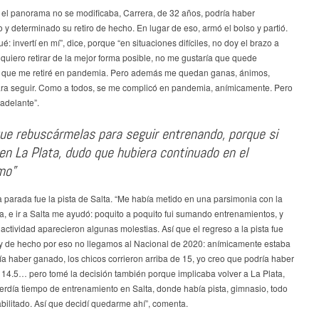
 el panorama no se modificaba, Carrera, de 32 años, podría haber
y determinado su retiro de hecho. En lugar de eso, armó el bolso y partió.
ué: invertí en mí”, dice, porque “en situaciones difíciles, no doy el brazo a
 quiero retirar de la mejor forma posible, no me gustaría que quede
o que me retiré en pandemia. Pero además me quedan ganas, ánimos,
ara seguir. Como a todos, se me complicó en pandemia, anímicamente. Pero
 adelante”.
ue rebuscármelas para seguir entrenando, porque si
en La Plata, dudo que hubiera continuado en el
mo”
 parada fue la pista de Salta. “Me había metido en una parsimonia con la
, e ir a Salta me ayudó: poquito a poquito fui sumando entrenamientos, y
nactividad aparecieron algunas molestias. Así que el regreso a la pista fue
y de hecho por eso no llegamos al Nacional de 2020: anímicamente estaba
ía haber ganado, los chicos corrieron arriba de 15, yo creo que podría haber
 14.5… pero tomé la decisión también porque implicaba volver a La Plata,
perdía tiempo de entrenamiento en Salta, donde había pista, gimnasio, todo
abilitado. Así que decidí quedarme ahí”, comenta.