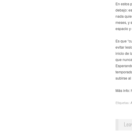
En estos p
debajo: e
nada quie
meses, y s
espacio y 
Es que “cu
evitar les
inicio de 
que nunca 
Esperando 
temporada 
subirse a
Más info: 
Etiquetas:
Lea