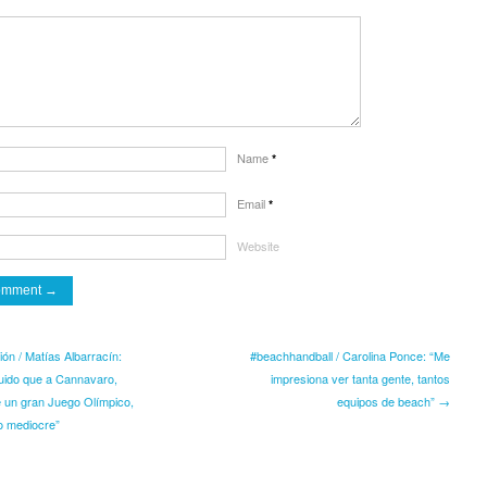
Name
*
Email
*
Website
ón / Matías Albarracín:
#beachhandball​ / Carolina Ponce: “Me
ruido que a Cannavaro,
impresiona ver tanta gente, tantos
 un gran Juego Olímpico,
equipos de beach” →
o mediocre”