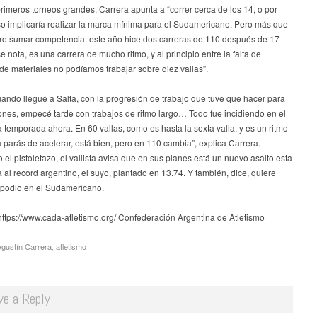
rimeros torneos grandes, Carrera apunta a “correr cerca de los 14, o por
so implicaría realizar la marca mínima para el Sudamericano. Pero más que
ro sumar competencia: este año hice dos carreras de 110 después de 17
e nota, es una carrera de mucho ritmo, y al principio entre la falta de
de materiales no podíamos trabajar sobre diez vallas”.
ando llegué a Salta, con la progresión de trabajo que tuve que hacer para
iones, empecé tarde con trabajos de ritmo largo… Todo fue incidiendo en el
la temporada ahora. En 60 vallas, como es hasta la sexta valla, y es un ritmo
parás de acelerar, está bien, pero en 110 cambia”, explica Carrera.
el pistoletazo, el vallista avisa que en sus planes está un nuevo asalto esta
al record argentino, el suyo, plantado en 13.74. Y también, dice, quiere
l podio en el Sudamericano.
https://www.cada-atletismo.org/ Confederación Argentina de Atletismo
Agustín Carrera
,
atletismo
ve a Reply