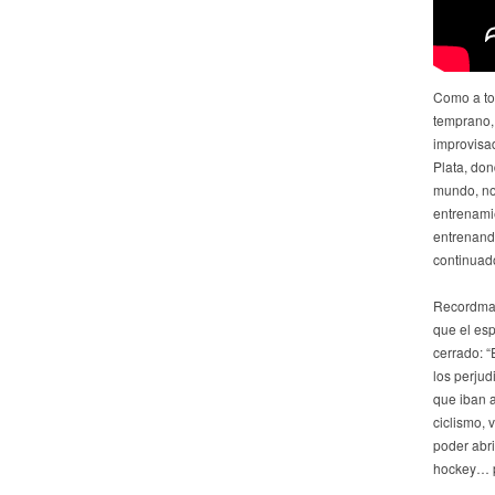
Como a to
temprano,
improvisad
Plata, don
mundo, no 
entrenami
entrenando
continuado
Recordman
que el esp
cerrado: “
los perjud
que iban a
ciclismo, 
poder abri
hockey… p