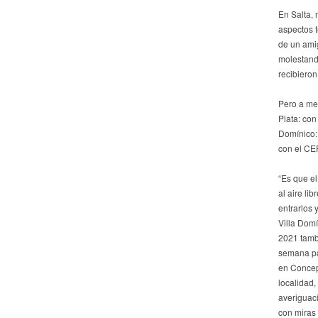
En Salta, 
aspectos t
de un amig
molestand
recibieron
Pero a med
Plata: con
Domínico: 
con el CE
“Es que el
al aire li
entrarlos 
Villa Domí
2021 tambi
semana pa
en Concepc
localidad
averiguaci
con miras