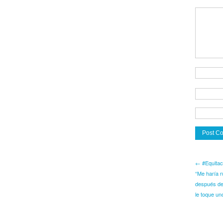
← #Equitaci
“Me haría 
después de
le toque un