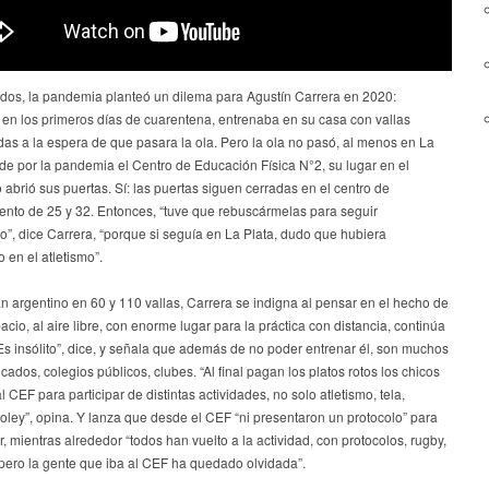
dos, la pandemia planteó un dilema para Agustín Carrera en 2020:
 en los primeros días de cuarentena, entrenaba en su casa con vallas
as a la espera de que pasara la ola. Pero la ola no pasó, al menos en La
de por la pandemia el Centro de Educación Física N°2, su lugar en el
abrió sus puertas. Sí: las puertas siguen cerradas en el centro de
ento de 25 y 32. Entonces, “tuve que rebuscármelas para seguir
”, dice Carrera, “porque si seguía en La Plata, dudo que hubiera
 en el atletismo”.
 argentino en 60 y 110 vallas, Carrera se indigna al pensar en el hecho de
acio, al aire libre, con enorme lugar para la práctica con distancia, continúa
Es insólito”, dice, y señala que además de no poder entrenar él, son muchos
icados, colegios públicos, clubes. “Al final pagan los platos rotos los chicos
l CEF para participar de distintas actividades, no solo atletismo, tela,
voley”, opina. Y lanza que desde el CEF “ni presentaron un protocolo” para
r, mientras alrededor “todos han vuelto a la actividad, con protocolos, rugby,
ero la gente que iba al CEF ha quedado olvidada”.