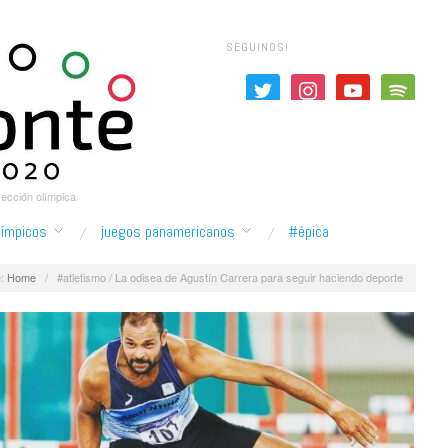
SEGUINOS!
twitter
instagram
youtube
spotify
yección olímpica
límpicos
juegos panamericanos
#épica
:
Home
/
#atletismo / La odisea de Agustín Carrera para seguir haciendo deporte