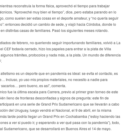
mientras reconstruía la forma física, aprovechó el tiempo para trabajar
écnicos. “Aproveché muy bien el tiempo”, dice, pero estaba parando en lo
o, como suelen ser estas cosas en el deporte amateur, y “no quería seguir
o”: entonces decidió un cambio de sede, y viajó hacia Córdoba, donde lo
 en distintas casas de familiares. Pasó los siguientes meses rotando.
iados de febrero, no queriendo seguir importunando familiares, volvió a La
 el CEF todavía cerrado, hizo los papeles para entrar a la pista de Villa
algunos trámites, protocolos y nada más, a la pista. Un mundo de diferencia
F.
 atletismo es un deporte que en pandemia es ideal: se evita el contacto, es
bre… Incluso, yo uso mis propios materiales, no necesito a nadie para
y sacarlos… pero bueno, es así”, comenta.
nico fue la última escala para Carrera, previo al primer gran torneo de este
én lleno de fronteras desconfiadas y signos de pregunta: este fin de
rticipará en una serie de Grand Prix Sudamericano que se llevarán a cabo
ión del Uruguay, luego vendrá el Nacional, el 9 de abril, en la misma
, más tarde podría llegar un Grand Prix en Cochabamba (“estoy haciendo las
ones a ver si puedo ir, y esperando a ver qué pasa con la pandemia”), todo,
 al Sudamericano, que se desarrollará en Buenos Aires el 14 de mayo.