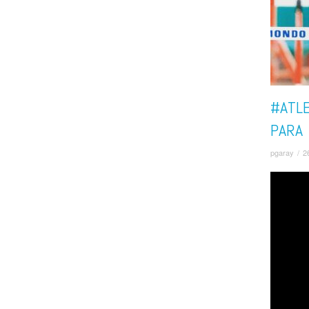
#ATLE
PARA
pgaray
/
2