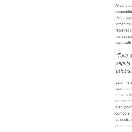
Al ver que
sucumbido 
“Me la jug
torcer: me
registrad
fuerzas p
supe salir
“Tuve q
seguía 
atletis
La primera
cuarentena
de tanta i
pausado, 
bien, podr
corrido en
es decir, 
abierto, h